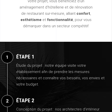
votre projet, vous bénéficiez d’un
aménagement d’hôtellerie et de rénovation
de restaurant sur-mesure, alliant
confort
,
esthétisme
et
fonctionnalité
, pour vous
démarquer dans un secteur compétitif.
ÉTAPE 1
Étude du projet : notre équipe visite votre
établissement afin de prendre les mesures
nécessaires et connaître vos besoins, vos envies et
votre budget.
ÉTAPE 2
Conception du projet : nos architectes d’intérieur