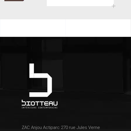
ZAC Anjou Actiparc 270 rue Jules Verne