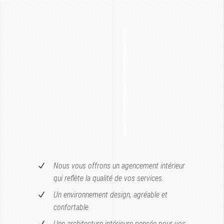
NAGEMENT
RIEUR
ERNE
ET
TIONNEL
R
LES
HÔTELS
ESTAURANTS
Nous vous offrons un agencement intérieur
qui reflète la qualité de vos services.
Un environnement design, agréable et
confortable.
Une architecture intérieure pensée pour vos